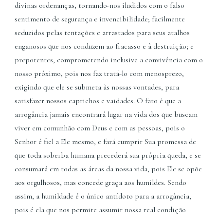
divinas ordenanças, tornando-nos iludidos com o falso
sentimento de segurança e invencibilidade; facilmente
seduzidos pelas tentações e arrastados para seus atalhos
enganosos que nos conduzem ao fracasso e à destruição; e
prepotentes, comprometendo inclusive a convivência com o
nosso próximo, pois nos faz tratá-lo com menosprezo,
exigindo que ele se submeta às nossas vontades, para
satisfazer nossos caprichos e vaidades. O fato é que a
arrogância jamais encontrará lugar na vida dos que buscam
viver em comunhão com Deus e com as pessoas, pois o
Senhor é fiel a Ele mesmo, e fará cumprir Sua promessa de
que toda soberba humana precederá sua própria queda, e se
consumará em todas as áreas da nossa vida, pois Ele se opõe
aos orgulhosos, mas concede graça aos humildes. Sendo
assim, a humildade é o único antídoto para a arrogância,
pois é ela que nos permite assumir nossa real condição