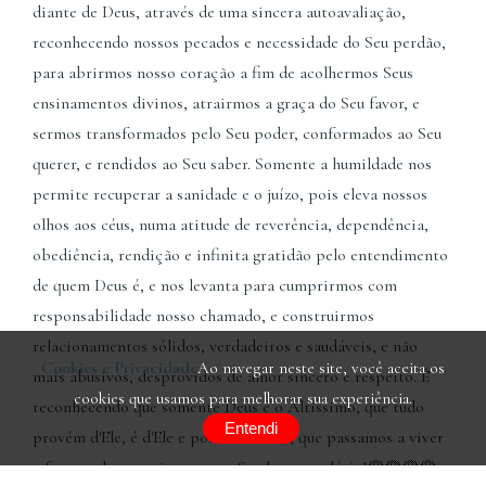
diante de Deus, através de uma sincera autoavaliação,
reconhecendo nossos pecados e necessidade do Seu perdão,
para abrirmos nosso coração a fim de acolhermos Seus
ensinamentos divinos, atrairmos a graça do Seu favor, e
sermos transformados pelo Seu poder, conformados ao Seu
querer, e rendidos ao Seu saber. Somente a humildade nos
permite recuperar a sanidade e o juízo, pois eleva nossos
olhos aos céus, numa atitude de reverência, dependência,
obediência, rendição e infinita gratidão pelo entendimento
de quem Deus é, e nos levanta para cumprirmos com
responsabilidade nosso chamado, e construirmos
relacionamentos sólidos, verdadeiros e saudáveis, e não
Cookies e Privacidade
Ao navegar neste site, você aceita os
mais abusivos, desprovidos de amor sincero e respeito. É
cookies que usamos para melhorar sua experiência.
reconhecendo que somente Deus é o Altíssimo, que tudo
Entendi
provém d'Ele, é d'Ele e por meio d'Ele, que passamos a viver
e fazer todas as coisas para a Sua honra e glória!
🌹🌹🌹🌹